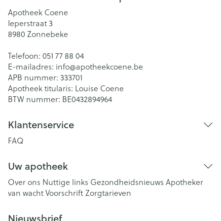
Apotheek Coene
Ieperstraat 3
8980
Zonnebeke
Telefoon:
051 77 88 04
E-mailadres:
info@
apotheekcoene.be
APB nummer:
333701
Apotheek titularis:
Louise Coene
BTW nummer:
BE0432894964
Klantenservice
FAQ
Uw apotheek
Over ons
Nuttige links
Gezondheidsnieuws
Apotheker
van wacht
Voorschrift
Zorgtarieven
Nieuwsbrief