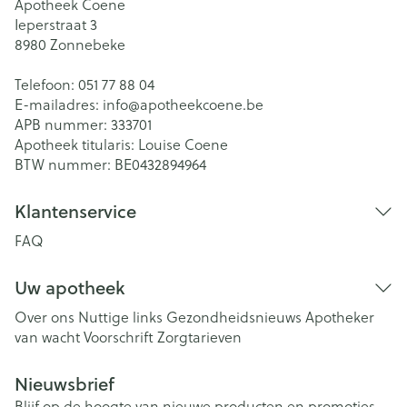
Apotheek Coene
Ieperstraat 3
8980
Zonnebeke
Telefoon:
051 77 88 04
E-mailadres:
info@
apotheekcoene.be
APB nummer:
333701
Apotheek titularis:
Louise Coene
BTW nummer:
BE0432894964
Klantenservice
FAQ
Uw apotheek
Over ons
Nuttige links
Gezondheidsnieuws
Apotheker
van wacht
Voorschrift
Zorgtarieven
Nieuwsbrief
Blijf op de hoogte van nieuwe producten en promoties