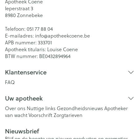
Apotheek Coene
Ieperstraat 3
8980
Zonnebeke
Telefoon:
051 77 88 04
E-mailadres:
info@
apotheekcoene.be
APB nummer:
333701
Apotheek titularis:
Louise Coene
BTW nummer:
BE0432894964
Klantenservice
FAQ
Uw apotheek
Over ons
Nuttige links
Gezondheidsnieuws
Apotheker
van wacht
Voorschrift
Zorgtarieven
Nieuwsbrief
Blijf op de hoogte van nieuwe producten en promoties