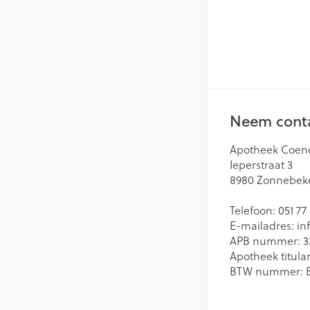
Neem conta
Apotheek Coen
Ieperstraat 3
8980
Zonnebek
Telefoon:
051 77
E-mailadres:
in
APB nummer:
3
Apotheek titular
BTW nummer: