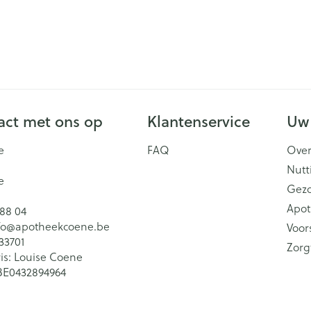
ct met ons op
Klantenservice
Uw
e
FAQ
Over
Nutt
e
Gez
Apot
 88 04
fo@
apotheekcoene.be
Voor
33701
Zorg
is:
Louise Coene
BE0432894964