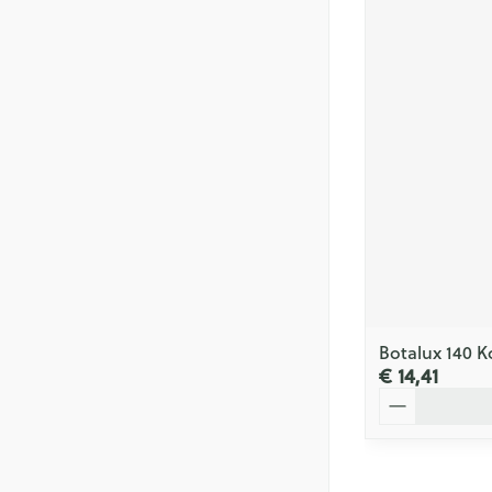
Botalux 140 K
€ 14,41
Aantal