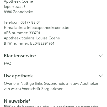
Apotheek Coene
Ieperstraat 3
8980
Zonnebeke
Telefoon:
051 77 88 04
E-mailadres:
info@
apotheekcoene.be
APB nummer:
333701
Apotheek titularis:
Louise Coene
BTW nummer:
BE0432894964
Klantenservice
FAQ
Uw apotheek
Over ons
Nuttige links
Gezondheidsnieuws
Apotheker
van wacht
Voorschrift
Zorgtarieven
Nieuwsbrief
Blijf op de hoogte van nieuwe producten en promoties