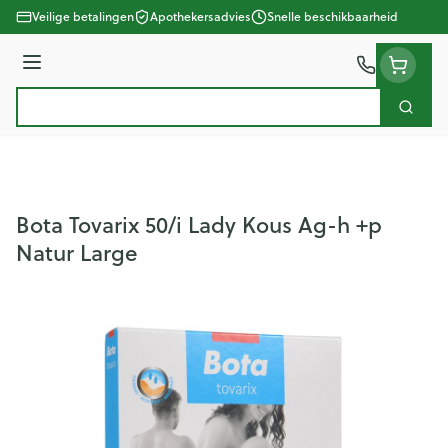
Ga naar de inhoud
Veilige betalingen
Apothekersadvies
Snelle beschikbaarheid
Menu
Zoek
Product, merk, categorie...
Bota Tovarix 50/i Lady Kous Ag-h +p
Natur Large