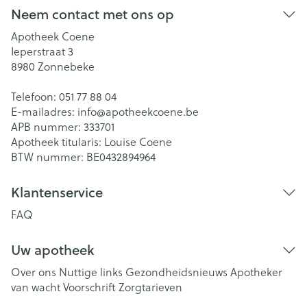
Neem contact met ons op
Apotheek Coene
Ieperstraat 3
8980
Zonnebeke
Telefoon:
051 77 88 04
E-mailadres:
info@
apotheekcoene.be
APB nummer:
333701
Apotheek titularis:
Louise Coene
BTW nummer:
BE0432894964
Klantenservice
FAQ
Uw apotheek
Over ons
Nuttige links
Gezondheidsnieuws
Apotheker
van wacht
Voorschrift
Zorgtarieven