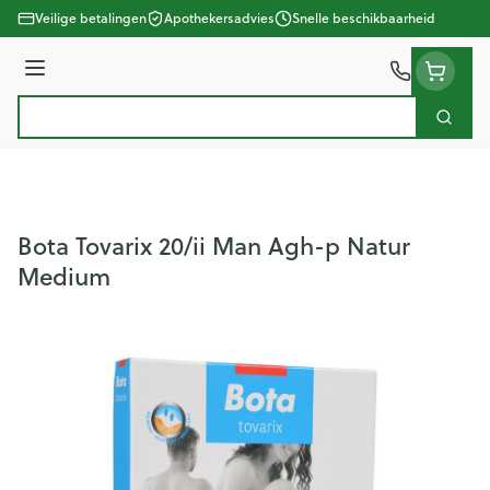
Ga naar de inhoud
Veilige betalingen
Apothekersadvies
Snelle beschikbaarheid
Menu
Zoek
Product, merk, categorie...
Bota Tovarix 20/ii Man Agh-p Natur
Medium