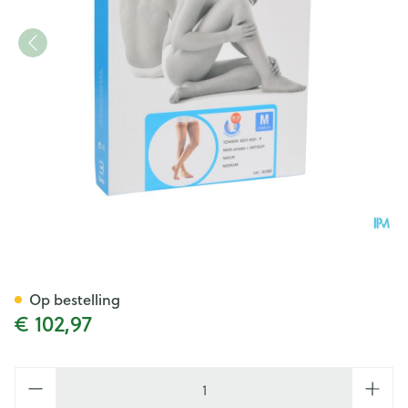
Bota Tovarix 20/ii Man Agh-
Op bestelling
€ 102,97
Aantal