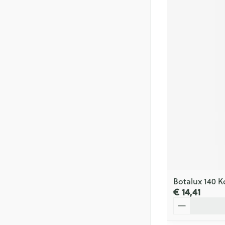
Botalux 140 K
€ 14,41
Aantal