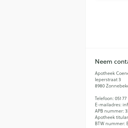
Neem conta
Apotheek Coen
Ieperstraat 3
8980
Zonnebek
Telefoon:
051 77
E-mailadres:
in
APB nummer:
3
Apotheek titular
BTW nummer: