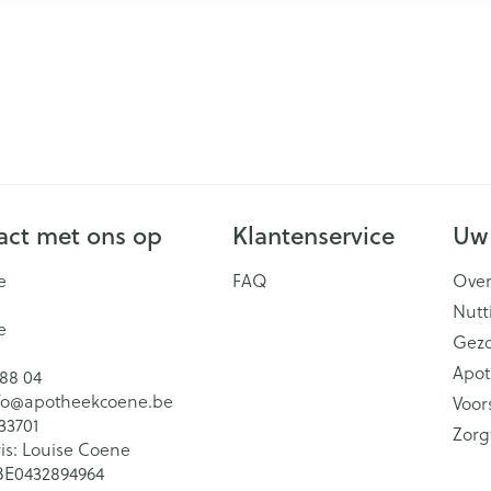
ct met ons op
Klantenservice
Uw
e
FAQ
Over
Nutt
e
Gez
Apot
 88 04
fo@
apotheekcoene.be
Voor
33701
Zorg
is:
Louise Coene
BE0432894964