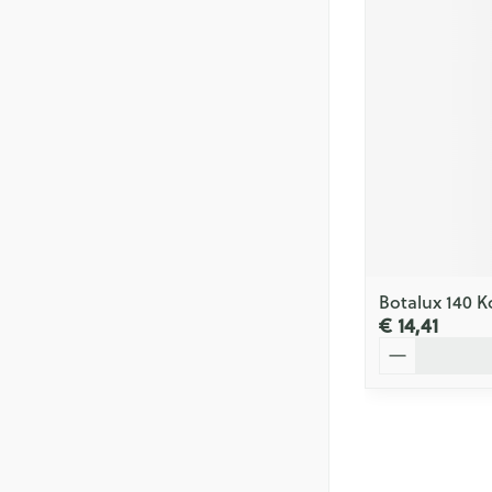
Botalux 140 K
€ 14,41
Aantal