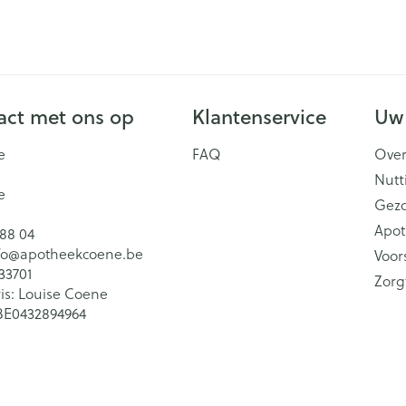
ct met ons op
Klantenservice
Uw
e
FAQ
Over
Nutt
e
Gez
Apot
 88 04
fo@
apotheekcoene.be
Voor
33701
Zorg
is:
Louise Coene
BE0432894964