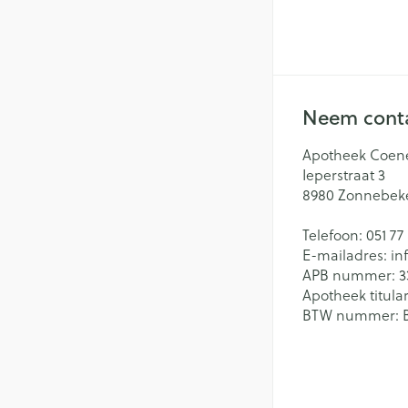
Neem conta
Apotheek Coen
Ieperstraat 3
8980
Zonnebek
Telefoon:
051 77
E-mailadres:
in
APB nummer:
3
Apotheek titular
BTW nummer: