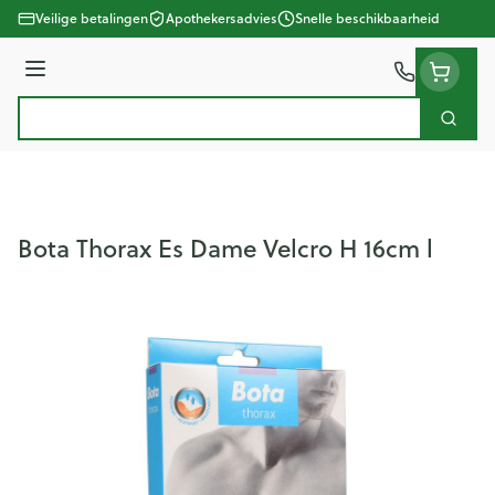
Ga naar de inhoud
Veilige betalingen
Apothekersadvies
Snelle beschikbaarheid
Menu
Zoek
Product, merk, categorie...
Bota Thorax Es Dame Velcro H 16cm l