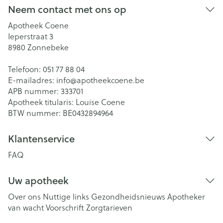
Neem contact met ons op
Apotheek Coene
Ieperstraat 3
8980
Zonnebeke
Telefoon:
051 77 88 04
E-mailadres:
info@
apotheekcoene.be
APB nummer:
333701
Apotheek titularis:
Louise Coene
BTW nummer:
BE0432894964
Klantenservice
FAQ
Uw apotheek
Over ons
Nuttige links
Gezondheidsnieuws
Apotheker
van wacht
Voorschrift
Zorgtarieven