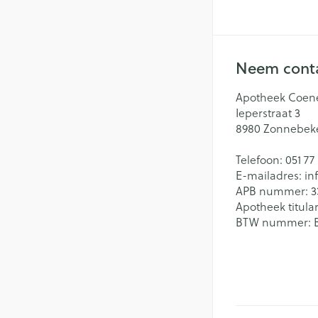
Batterijen
Massagebalsem e
Handhygiëne
Toebehoren
Manicure & pedi
Steriel materiaal
Hormonaal stelse
Neem conta
Mond
Apotheek Coen
Ieperstraat 3
Droge mond
Gynaecologie
8980
Zonnebek
Elektrische tande
Telefoon:
051 77
Interdentaal - flo
E-mailadres:
in
Kunstgebit
APB nummer:
3
Apotheek titular
Toon meer
BTW nummer: