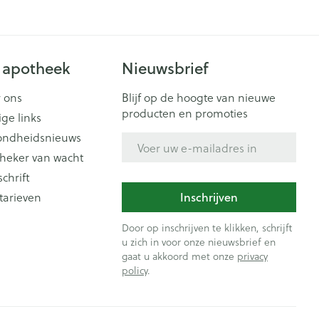
Doffe huid
 penselen en
er
Arm
er
svoorwerpen
Toon meer
Elleboog
Haar
 - oogpotlood
Enkel en voet
 apotheek
Nieuwsbrief
Zelfbruiner
en - decubitis
Toon meer
er
aduw
 ons
Blijf op de hoogte van nieuwe
producten en promoties
ige links
er
Scheren
ondheidsnieuws
E-mail adres
n
heker van wacht
ys en -druppels
schrift
CBD
tarieven
Inschrijven
Door op inschrijven te klikken, schrijft
u zich in voor onze nieuwsbrief en
gaat u akkoord met onze
privacy
policy
.