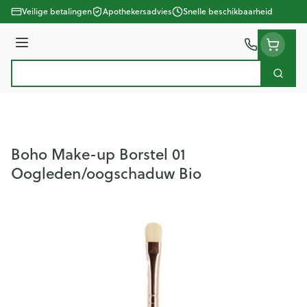
Ga naar de inhoud
Veilige betalingen
Apothekersadvies
Snelle beschikbaarheid
Menu
Zoek
Product, merk, categorie...
Boho Make-up Borstel 01
Oogleden/oogschaduw Bio