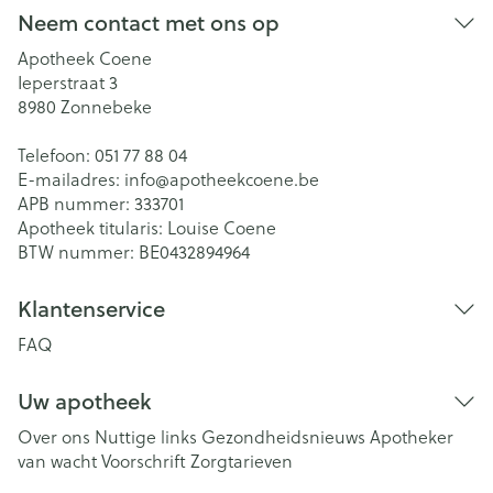
Neem contact met ons op
Apotheek Coene
Ieperstraat 3
8980
Zonnebeke
Telefoon:
051 77 88 04
E-mailadres:
info@
apotheekcoene.be
APB nummer:
333701
Apotheek titularis:
Louise Coene
BTW nummer:
BE0432894964
Klantenservice
FAQ
Uw apotheek
Over ons
Nuttige links
Gezondheidsnieuws
Apotheker
van wacht
Voorschrift
Zorgtarieven