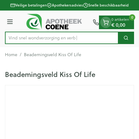
Dia 1 van 1
Ga naar de inhoud
Veilige betalingen
Apothekersadvies
Snelle beschikbaarheid
0
0 artikelen
€ 0,00
Menu
Vind snel wondverzorging
Zoek
Product, merk, categorie...
Home
/
Beademingsveld Kiss Of Life
Beademingsveld Kiss Of Life